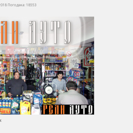
2018
Погодака: 18553
: