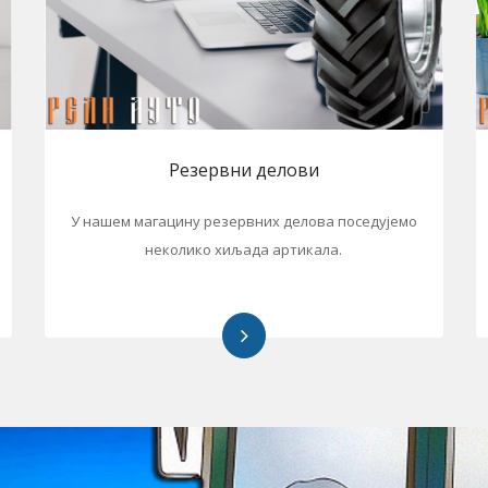
а Млави
Резервни делови
У нашем магацину резервних делова поседујемо
неколико хиљада артикала.