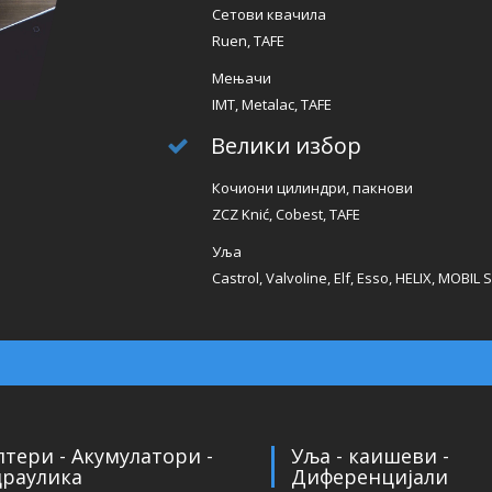
Сетови квачила
Ruen, TAFE
Мењачи
IMT, Metalac, TAFE
Велики избор
Кочиони цилиндри, пакнови
ZCZ Knić, Cobest, TAFE
Уља
Castrol, Valvoline, Elf, Esso, HELIX, MOBIL 
тери - Акумулатори -
Уља - каишеви -
драулика
Диференцијали