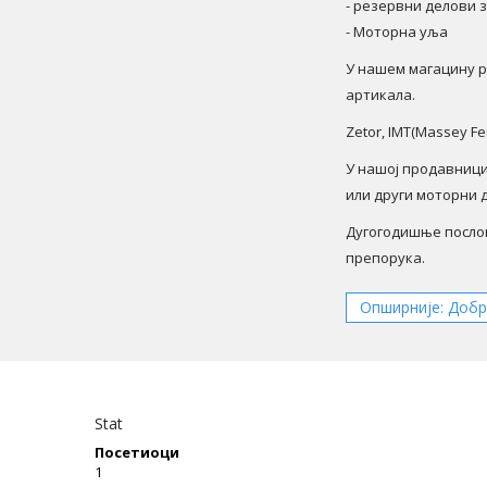
- резервни делови
- Моторна уља
У нашем магацину 
артикала.
Zetor, IMT(Massey Fe
У нашој продавници
или други моторни 
Дугогодишње посло
препорука.
Опширније: Добр
Stat
Посетиоци
1