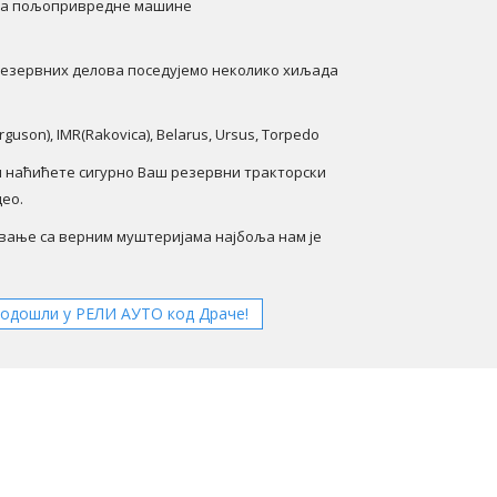
 за пољопривредне машине
резервних делова поседујемо неколико хиљада
rguson), IMR(Rakovica), Belarus, Ursus, Torpedo
 наћићете сигурно Ваш резервни тракторски
део.
вање са верним муштеријама најбоља нам је
одошли у РЕЛИ АУТО код Драче!