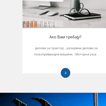
Петровац н
Ако Вам требају?
- делови за трактор; - резервни делови за
пољопривредне машине; - Моторна уља;
www.reliauto.rs РЕЛИ АУТО
Гарантовано најбољи
Драча