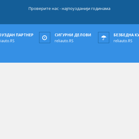
Проверите нас - најпоузданији годинама
ОУЗДАН ПАРТНЕР
СИГУРНИ ДЕЛОВИ
БЕЗБЕДНА К
liauto.RS
reliauto.RS
reliauto.RS