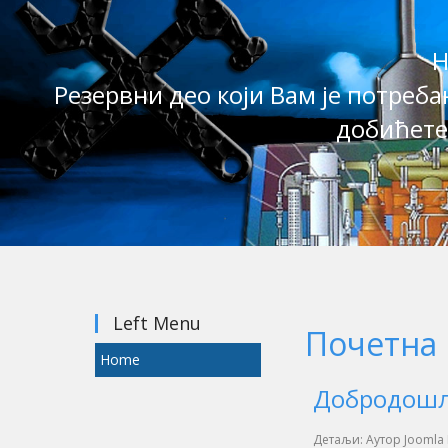
Н
Резервни део који Вам је потреба
добићете 
Left Menu
Почетна
Home
Добродошли
Детаљи:
Аутор
Joomla