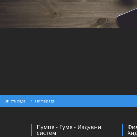
Ви сте овде:
Homepage
Пумпе - Гуме - Издувни
Фил
систем
Хи