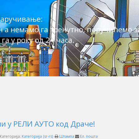
аручивање:
н а немамо га тренутно, поручићемо з
га у року од 24 часа.
 у РЕЛИ АУТО код Драче!
Категорија:
Категорија (sr-rs)
Штампа
Ел. пошта