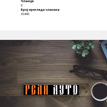
Чланци
9
Број прегледа чланака
35490