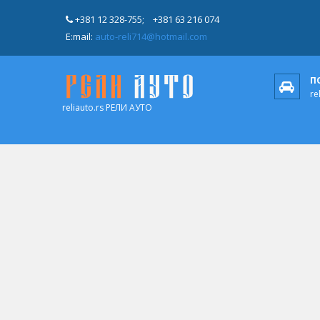
+381 12 328-755;
+381 63 216 074
E:mail:
auto-reli714@hotmail.com
П
re
reliauto.rs РЕЛИ АУТО